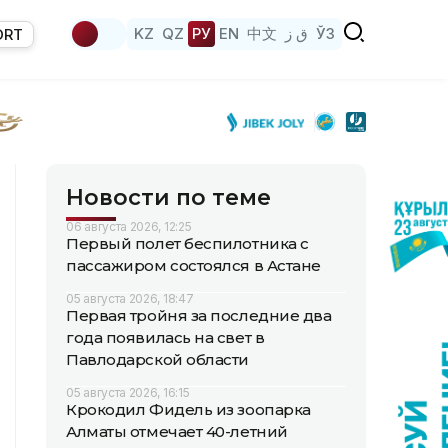
KZ
QZ
РУ
EN
中文
ق ز
ЎЗ
ORT
Новости по теме
06 августа 2026, 12:25
Первый полет беспилотника с
пассажиром состоялся в Астане
05 августа 2026, 18:47
Первая тройня за последние два
года появилась на свет в
Павлодарской области
05 августа 2026, 16:15
Крокодил Фидель из зоопарка
Алматы отмечает 40-летний