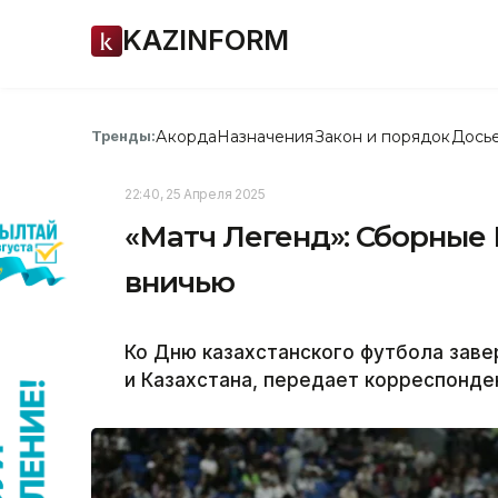
KAZINFORM
Акорда
Назначения
Закон и порядок
Дось
Тренды:
22:40, 25 Апреля 2025
«Матч Легенд»: Сборные 
вничью
Ко Дню казахстанского футбола заве
и Казахстана, передает корреспонден