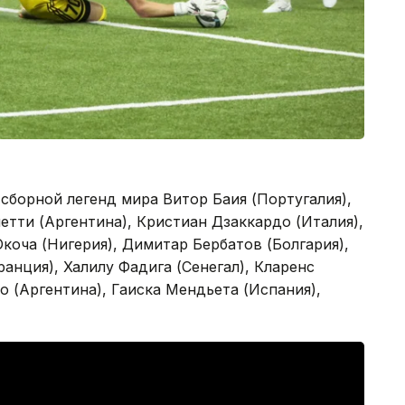
сборной легенд мира Витор Баия (Португалия),
етти (Аргентина), Кристиан Дзаккардо (Италия),
коча (Нигерия), Димитар Бербатов (Болгария),
анция), Халилу Фадига (Сенегал), Кларенс
о (Аргентина), Гаиска Мендьета (Испания),