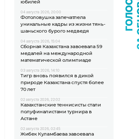
юбилей
04 августа 2026, 20:00
Фотоловушка запечатлела
уникальные кадры из жизни тянь-
шаньского бурого медведя
04 августа 2026, 15:04
Сборная Казахстана завоевала 59
медалей на международной
математической олимпиаде
03 августа 2026, 14:10
Тигр вновь появился в дикой
природе Казахстана спустя более
70 лет
02 августа 2026, 22:02
Казахстанские теннисисты стали
полуфиналистами турнира в
Астане
02 августа 2026, 02:45
Жибек Куламбаева завоевала