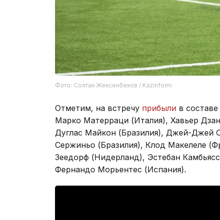
Фото: Солтан Жексенбеков / Kazinform
Отметим, на встречу
прибыли
в составе 
Марко Матерраци (Италия), Хавьер Дзан
Дуглас Майкон (Бразилия), Джей-Джей О
Сержиньо (Бразилия), Клод Макелеле (Фр
Зеедорф (Нидерланд), Эстебан Камбьясс
Фернандо Морьентес (Испания).