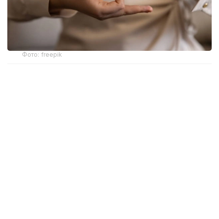
Фото: freepik
Новый механизм обеспечения разработан
Министерством здравоохранения. Об этом
сообщила и. о. директора департамента охраны
здоровья матери и ребенка МЗ РК Жанар Садуова.
Ранее слуховые аппараты предоставлялись
в рамках социальной защиты только отдельным
категориям граждан с инвалидностью вследствие
тяжелых нарушений слуха. После внесения
изменений в законодательство право на такую
помощь получили более широкие категории
пациентов, которым слухопротезирование