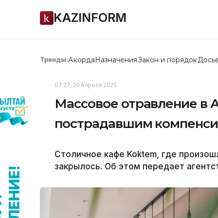
KAZINFORM
Акорда
Назначения
Закон и порядок
Дось
Тренды:
07:27, 20 Апреля 2025
Массовое отравление в А
пострадавшим компенси
Столичное кафе Koktem, где произош
закрылось. Об этом передает агентст