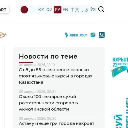
KZ
QZ
РУ
EN
中文
ق ز
ЎЗ
ORT
Новости по теме
09 августа 2026, 13:10
От 8 до 85 тысяч тенге: сколько
стоят языковые курсы в городах
Казахстана
09 августа 2026, 09:31
Около 100 гектаров сухой
растительности сгорело в
Акмолинской области
09 августа 2026, 06:30
Астану и еще три города накроет