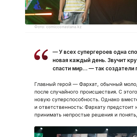
Фото: comicconastana.kz
— У всех супергероев одна спо
новая каждый день. Звучит кру
спасти мир… — так создатели 
Главный герой — Фархат, обычный молод
после случайного происшествия. С это
новую суперспособность. Однако вмест
и ответственность: Фархату предстоит 
принимать непростые решения и понять,