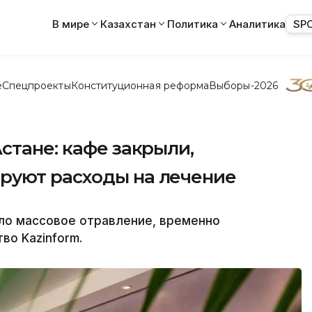
В мире
Казахстан
Политика
Аналитика
SP
е
Спецпроекты
Конституционная реформа
Выборы-2026
стане: кафе закрыли,
руют расходы на лечение
ло массовое отравление, временно
во Kazinform.