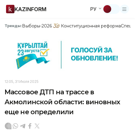
KAZINFORM
РУ
Выборы-2026
Конституционная реформа
Спецп
Тренды:
12:05, 31 Июля 2025
Массовое ДТП на трассе в
Акмолинской области: виновных
еще не определили