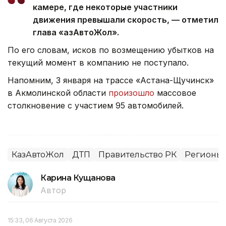
камере, где некоторые участники
движения превышали скорость, — отметил
глава «ҚазАвтоЖол».
По его словам, исков по возмещению убытков на
текущий момент в компанию не поступало.
Напомним, 3 января на трассе «Астана-Щучинск»
в Акмолинской области
произошло
массовое
столкновение с участием 95 автомобилей.
КазАвтоЖол
ДТП
Правительство РК
Регионы 
Карина Кущанова
Автор
15:33, 06 Августа 2026