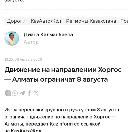
Дороги
КазАвтоЖол
Регионы Казахстана
Тра
Диана Калманбаева
Автор
13:25, 06 Августа 2026
Движение на направлении Хоргос
— Алматы ограничат 8 августа
Из-за перевозки крупного груза утром 8 августа
ограничат движение по направлению Хоргос —
Алматы, передает Kazinform со ссылкой
на КазАвтоЖол.