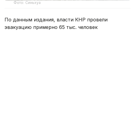
Фото: Синьхуа
По данным издания, власти КНР провели
эвакуацию примерно 65 тыс. человек
в провинции Сычуань на юго-западе страны
в связи с ливнями и угрозой наводнений. Об этом
сообщило Центральное телевидение Китая.
По его сведениям, проливные дожди 1 августа
опять обрушились на несколько городов
провинции, включая ее административный
центр — город Чэнду. За минувшие сутки
в отдельных районах выпало до 186 мм осадков.
Согласно официальным подсчетам, за текущий
сезон наводнений, начавшийся в Сычуани с мая,
правительство переместило в провинции в общей
сложности 881 тыс. человек.
Специально для Kazinform предоставлено