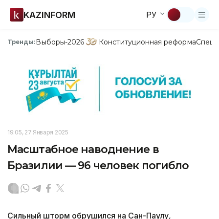
KAZINFORM
РУ
Выборы-2026
Конституционная реформа
Спецп
Тренды:
19:05, 27 Января 2025
Масштабное наводнение в
Бразилии — 96 человек погибло
Сильный шторм обрушился на Сан-Паулу,