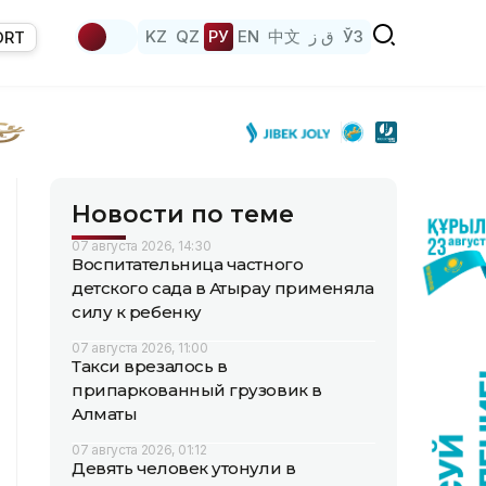
KZ
QZ
РУ
EN
中文
ق ز
ЎЗ
ORT
Новости по теме
07 августа 2026, 14:30
Воспитательница частного
детского сада в Атырау применяла
силу к ребенку
07 августа 2026, 11:00
Такси врезалось в
припаркованный грузовик в
Алматы
07 августа 2026, 01:12
Девять человек утонули в