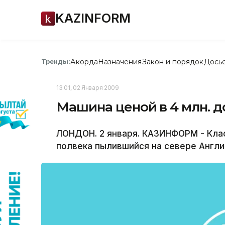
KAZINFORM
Акорда
Назначения
Закон и порядок
Дось
Тренды:
13:01, 02 Января 2009
Машина ценой в 4 млн. д
ЛОНДОН. 2 января. КАЗИНФОРМ - Клас
полвека пылившийся на севере Англии