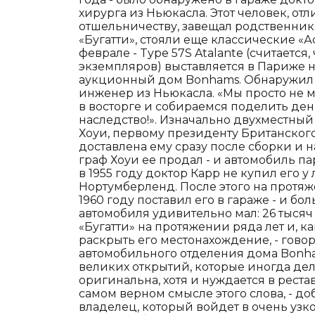
хирурга из Ньюкасла. Этот человек, о
отшельничеству, завещал родственник
«Бугатти», стояли еще классические «Ас
феврале - Type 57S Atalante (считается,
экземпляров) выставляется в Париже н
аукционный дом Bonhams. Обнаружил 
инженер из Ньюкасла. «Мы просто не мог
в восторге и собираемся поделить де
наследство!». Изначально двухместны
Хоуи, первому президенту Британског
доставлена ему сразу после сборки и н
граф Хоуи ее продал - и автомобиль пар
в 1955 году доктор Карр не купил его 
Нортумберленд. После этого на протяже
1960 году поставил его в гараже - и бо
автомобиля удивительно мал: 26 тысяч 
«Бугатти» на протяжении ряда лет и, 
раскрыть его местонахождение, - гово
автомобильного отделения дома Bonham
великих открытий, которые иногда дела
оригинальна, хотя и нуждается в реста
самом верном смысле этого слова, - до
владелец, который войдет в очень узк