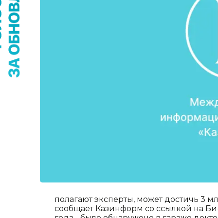
полагают эксперты, может достичь 3 млн
сообщает Казинформ со ссылкой на Би-Б
года - было обнаружено в гараже докт