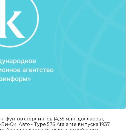
. фунтов стерлингов (4,35 млн. долларов),
и-Си. Авто - Type 57S Atalante выпуска 1937
ора Харолда Карра, бывшего армейского