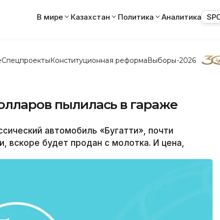
В мире
Казахстан
Политика
Аналитика
SP
е
Спецпроекты
Конституционная реформа
Выборы-2026
олларов пылилась в гараже
сический автомобиль «Бугатти», почти
, вскоре будет продан с молотка. И цена,