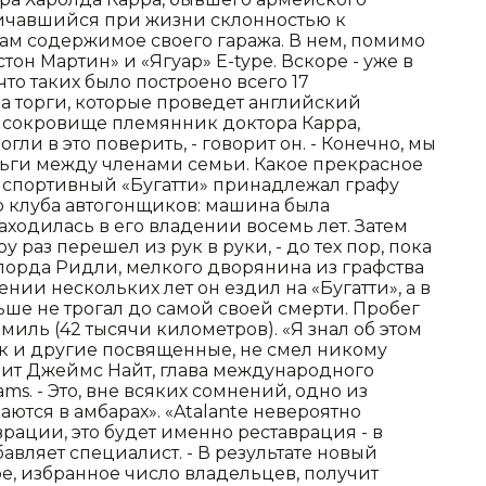
тличавшийся при жизни склонностью к
ам содержимое своего гаража. В нем, помимо
тон Мартин» и «Ягуар» E-type. Вскоре - уже в
 что таких было построено всего 17
а торги, которые проведет английский
сокровище племянник доктора Карра,
ли в это поверить, - говорит он. - Конечно, мы
ньги между членами семьи. Какое прекрасное
й спортивный «Бугатти» принадлежал графу
о клуба автогонщиков: машина была
аходилась в его владении восемь лет. Затем
у раз перешел из рук в руки, - до тех пор, пока
у лорда Ридли, мелкого дворянина из графства
нии нескольких лет он ездил на «Бугатти», а в
льше не трогал до самой своей смерти. Пробег
миль (42 тысячи километров). «Я знал об этом
как и другие посвященные, не смел никому
рит Джеймс Найт, глава международного
s. - Это, вне всяких сомнений, одно из
ются в амбарах». «Atalante невероятно
врации, это будет именно реставрация - в
бавляет специалист. - В результате новый
ое, избранное число владельцев, получит