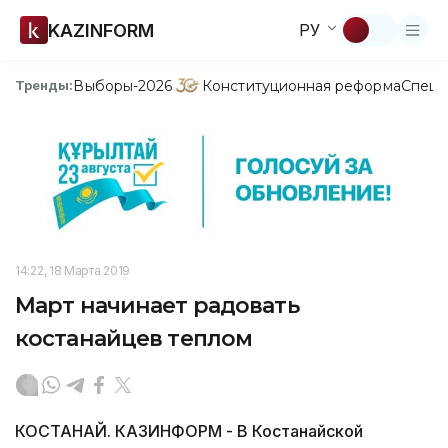
KAZINFORM
РУ
Выборы-2026
Конституционная реформа
Спецп
Тренды:
14:22, 18 Марта 2019
Март начинает радовать
костанайцев теплом
КОСТАНАЙ. КАЗИНФОРМ - В Костанайской