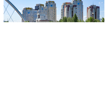
Фото: Виктор Федюнин / Kazinform
На западе, севере, юге
области Абай
ожидаются
дождь, гроза, днем град, шквал. Ночью и утром
на севере, в центре области ожидается туман.
Ветер северо-западный, северный на западе, юге,
в центре области 15-20, днем порывы 23 м/с.