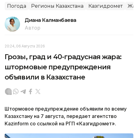
Погода
Регионы Казахстана
Казгидромет
Жа
Диана Калманбаева
Автор
20:24, 06 Августа 2026
Грозы, град и 40-градусная жара:
штормовые предупреждения
объявили в Казахстане
Штормовое предупреждение объявили по всему
Казахстану на 7 августа, передает агентство
Kazinform со ссылкой на РГП «Казгидромет».