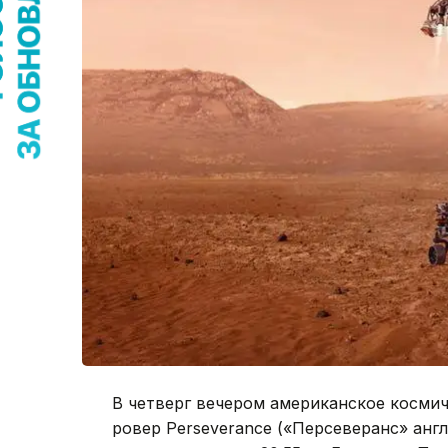
В четверг вечером американское косми
ровер Perseverance («Персеверанс» англ