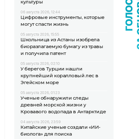
культуры
06 августа 2026, 12:44
Цифровые инструменты, которые
могут спасти жизнь
05 августа 2026, 15:55
Школьница из Астаны изобрела
биоразлагаемую бумагу из травы
и получила патент
05 августа 2026, 02:10
У берегов Турции нашли
крупнейший коралловый лес в
Эгейском море
05 августа 2026, 01:23
Ученые обнаружили следы
древней морской жизни у
Кровавого водопада в Антарктиде
04 августа 2026, 23:59
Китайские ученые создали «ИИ-
биолога» для поиска