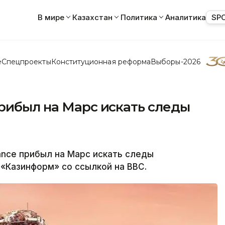
В мире
Казахстан
Политика
Аналитика
SP
е
Спецпроекты
Конституционная реформа
Выборы-2026
рибыл на Марс искать следы
nce прибыл на Марс искать следы
«Казинформ» со ссылкой на ВВС.