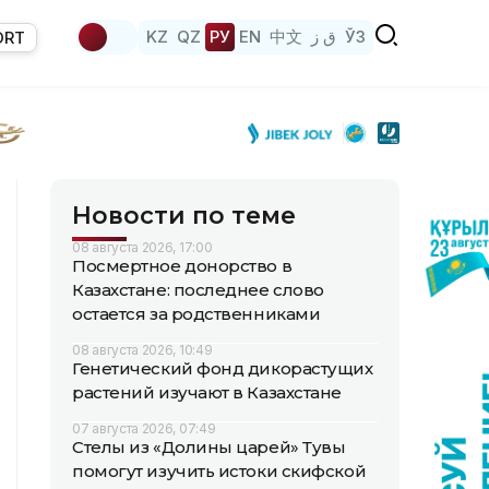
KZ
QZ
РУ
EN
中文
ق ز
ЎЗ
ORT
Новости по теме
08 августа 2026, 17:00
Посмертное донорство в
Казахстане: последнее слово
остается за родственниками
08 августа 2026, 10:49
Генетический фонд дикорастущих
растений изучают в Казахстане
07 августа 2026, 07:49
Стелы из «Долины царей» Тувы
помогут изучить истоки скифской