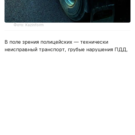
Фото: Kazinform
В поле зрения полицейских — технически
неисправный транспорт, грубые нарушения ПДД,
а также машины, загрязняющие атмосферу сверх
установленных норм.
Только за минувшие сутки выявлено 120
нарушений Правил дорожного движения,
допущенных водителями грузового транспорта.
Один автомобиль был водворен на
специализированную стоянку.
Как сообщили в департаменте полиции, в Алматы
зарегистрировано более 48 тысяч грузовых
автомобилей. С начала года выявлено более 16,5