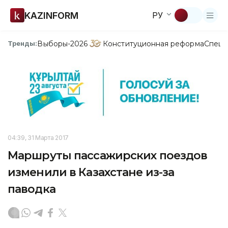
KAZINFORM
РУ
Выборы-2026
Конституционная реформа
Спецп
Тренды:
04:39, 31 Марта 2017
Маршруты пассажирских поездов
изменили в Казахстане из-за
паводка