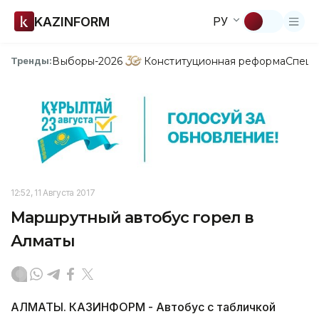
KAZINFORM
РУ
Выборы-2026
Конституционная реформа
Спецп
Тренды:
12:52, 11 Августа 2017
Маршрутный автобус горел в
Алматы
АЛМАТЫ. КАЗИНФОРМ - Автобус с табличкой