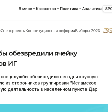
В мире
Казахстан
Политика
Аналитика
SP
е
Спецпроекты
Конституционная реформа
Выборы-2026
бы обезвредили ячейку
ов ИГ
 спецслужбы обезвредили сегодня крупную
ую из сторонников группировки "Исламское
ную деятельность в населенном пункте Дар