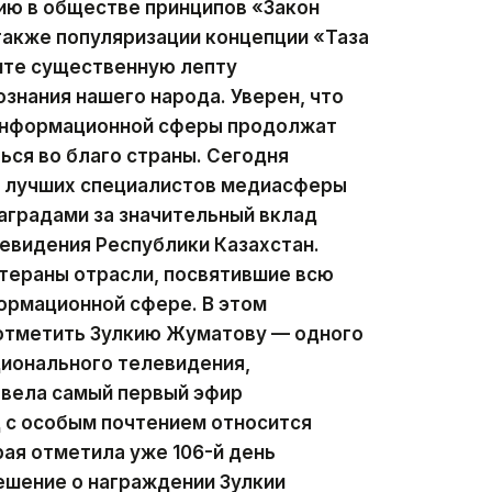
ию в обществе принципов «Закон
 также популяризации концепции «Таза
сите существенную лепту
ознания нашего народа. Уверен, что
 информационной сферы продолжат
ься во благо страны. Сегодня
ии лучших специалистов медиасферы
аградами за значительный вклад
левидения Республики Казахстан.
тераны отрасли, посвятившие всю
ормационной сфере. В этом
 отметить Зулкию Жуматову — одного
ционального телевидения,
 вела самый первый эфир
д с особым почтением относится
рая отметила уже 106-й день
ешение о награждении Зулкии