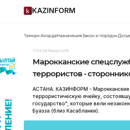
KAZINFORM
Акорда
Назначения
Закон и порядок
Дось
Тренды:
17:54, 08 Января 2016
Марокканские спецслуж
террористов - сторонник
АСТАНА. КАЗИНФОРМ - Марокканские
террористическую ячейку, состоявш
государство", которые вели незакон
Буазза (близ Касабланки).