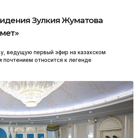
видения Зулкия Жуматова
рмет»
у, ведущую первый эфир на казахском
м почтением относится к легенде