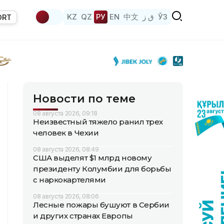
KZ
QZ
РУ
EN
中文
ق ز
ЎЗ
ORT
Новости по теме
08 августа 2026, 09:18
Неизвестный тяжело ранил трех
человек в Чехии
08 августа 2026, 08:49
США выделят $1 млрд новому
президенту Колумбии для борьбы
с наркокартелями
08 августа 2026, 08:06
Лесные пожары бушуют в Сербии
и других странах Европы