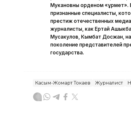
Мукановны орденом «Құрмет». 
признанные специалисты, кот
престиж отечественных медиа.
журналисты, как Ертай Ашыкба
Мусакулов, Кымбат Досжан, н
поколение представителей пр
государства.
Касым-Жомарт Токаев
Журналист
Н
Гульжан Тасмаганбетова
Автор