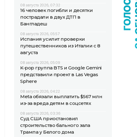
08 августа 2026, 07:32
16 человек погибли и десятки
пострадали в двух ДТП в
Бангладеш
08 августа 2026, 05:57
Испания усилит проверки
путешественников из Италии с 8
августа
08 августа 2026, 05:09
K-pop группа BTS и Google Gemini
представили проект в Las Vegas
Sphere
08 августа 2026, 04:22
Meta обязали выплатить $567 млн
из-за вреда детям в соцсетях
08 августа 2026, 03:36
Суд США приостановил
строительство бального зала
Трампа у Белого дома