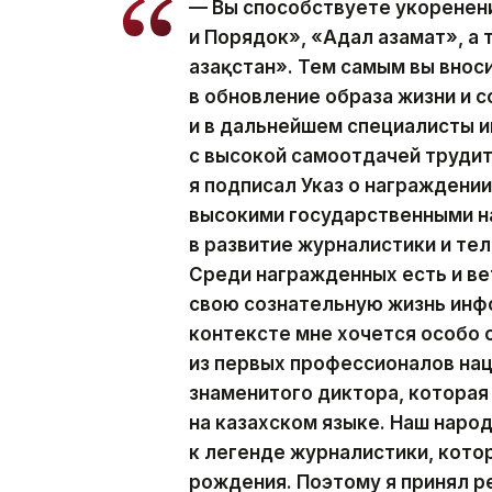
— Вы способствуете укоренен
и Порядок», «Адал азамат», а
Қазақстан». Тем самым вы вно
в обновление образа жизни и с
и в дальнейшем специалисты
с высокой самоотдачей трудит
я подписал Указ о награжден
высокими государственными н
в развитие журналистики и те
Среди награжденных есть и ве
свою сознательную жизнь инф
контексте мне хочется особо
из первых профессионалов на
знаменитого диктора, которая
на казахском языке. Наш наро
к легенде журналистики, кото
рождения. Поэтому я принял р