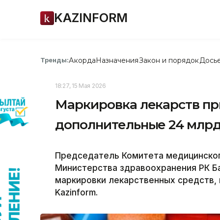
KAZINFORM
Акорда
Назначения
Закон и порядок
Дось
Тренды:
18:27, 15 Мая 2026
Маркировка лекарств пр
дополнительные 24 млрд
Председатель Комитета медицинског
Министерства здравоохранения РК Б
маркировки лекарственных средств,
Kazinform.