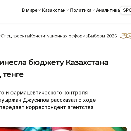
В мире
Казахстан
Политика
Аналитика
SP
е
Спецпроекты
Конституционная реформа
Выборы-2026
инесла бюджету Казахстана
 тенге
о и фармацевтического контроля
ауыржан Джусипов рассказал о ходе
 передает корреспондент агентства