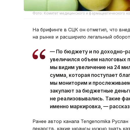
Фото: Комитет медицинского и фармацевтического к
На брифинге в СЦК он отметил, что вн
на рынке и расширило легальный оборот
— По бюджету и по доходно-ра
увеличился объем налоговых п
мы видим увеличение на 24 ми
сумма, которая поступает бла
мы мониторим и прослеживаем,
закупают за бюджетные деньги
не реализовывались. Такие фак
именно маркировка, — расска
Ранее автор канала Tengenomika Руслан
лекарств, какие нюансы нужно знать каз