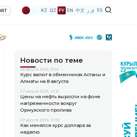
KZ
QZ
РУ
EN
中文
ق ز
ЎЗ
ORT
Новости по теме
08 августа 2026, 10:14
Курс валют в обменниках Астаны и
Алматы на 8 августа
07 августа 2026, 23:15
Цены на нефть выросли на фоне
напряженности вокруг
Ормузского пролива
07 августа 2026, 17:36
Как менялся курс доллара за
неделю