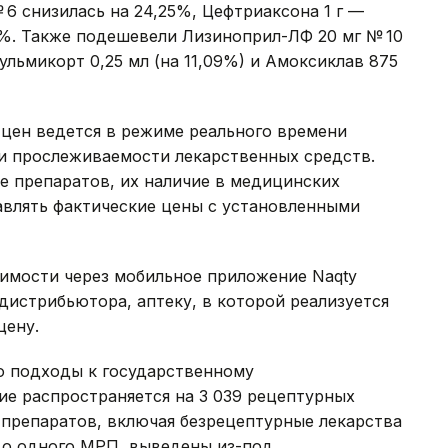
№ 6 снизилась на 24,25%, Цефтриаксона 1 г —
,1%. Также подешевели Лизиноприл-ЛФ 20 мг № 10
 Пульмикорт 0,25 мл (на 11,09%) и Амоксиклав 875
 цен ведется в режиме реального времени
и прослеживаемости лекарственных средств.
е препаратов, их наличие в медицинских
тавлять фактические цены с установленными
оимости через мобильное приложение Naqty
дистрибьютора, аптеку, в которой реализуется
цену.
о подходы к государственному
ие распространяется на 3 039 рецептурных
8 препаратов, включая безрецептурные лекарства
до одного МРП, выведены из-под