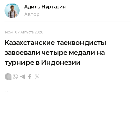
Адиль Нуртазин
Автор
14:54, 07 Августа 2026
Казахстанские таеквондисты
завоевали четыре медали на
турнире в Индонезии
Казахстанские спортсмены вошли в число
призеров международного турнира по таеквондо,
который прошел в Джакарте (Индонезия),
передает Kazinform со ссылкой на НОК.