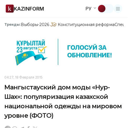
KAZINFORM
РУ
Выборы-2026
Конституционная реформа
Спецп
Тренды:
04:27, 18 Февраля 2015
Мангыстауский дом моды «Нур-
Шах»: популяризация казахской
национальной одежды на мировом
уровне (ФОТО)