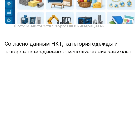
Фото: Министерство торговли и интеграции РК
Согласно данным НКТ, категория одежды и
товаров повседневного использования занимает
первое место с большим отрывом — в каталоге
зарегистрировано свыше 8 млн товарных
карточек.
Второе место занимают транспортные средства и
транспортное оборудование — более 2 млн
позиций. Далее следуют оборудование и
материалы для инженерных систем, где
насчитывается свыше 1 млн карточек.
В десятку самых представленных категорий
также вошли строительные изделия, мебель и