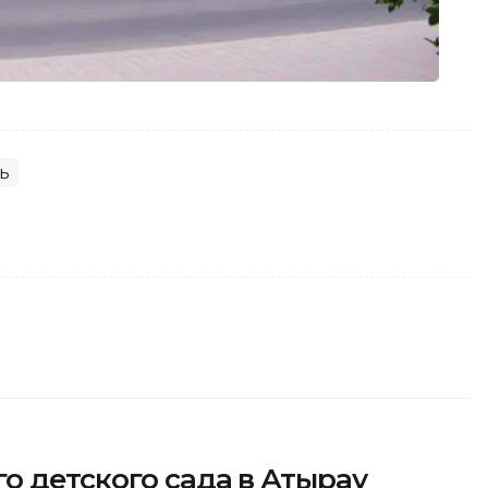
ь
о детского сада в Атырау