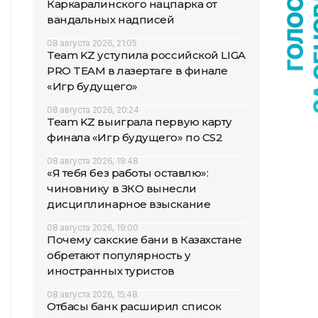
Каркаралинского нацпарка от
вандальных надписей
08 августа 2026, 21:05
Team KZ уступила российской LIGA
PRO TEAM в лазертаге в финале
«Игр будущего»
08 августа 2026, 20:24
Team KZ выиграла первую карту
финала «Игр будущего» по CS2
08 августа 2026, 19:48
«Я тебя без работы оставлю»:
чиновнику в ЗКО вынесли
дисциплинарное взыскание
08 августа 2026, 19:00
Почему сакские бани в Казахстане
обретают популярность у
иностранных туристов
08 августа 2026, 15:48
Отбасы банк расширил список