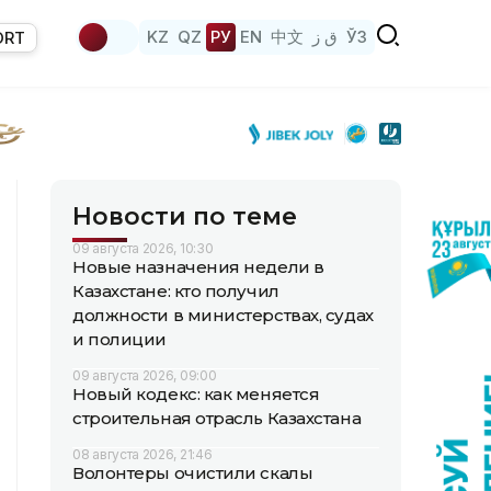
KZ
QZ
РУ
EN
中文
ق ز
ЎЗ
ORT
Новости по теме
09 августа 2026, 10:30
Новые назначения недели в
Казахстане: кто получил
должности в министерствах, судах
и полиции
09 августа 2026, 09:00
Новый кодекс: как меняется
строительная отрасль Казахстана
08 августа 2026, 21:46
Волонтеры очистили скалы