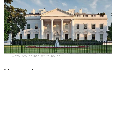
Фото: prousa.info/ white_house
Обе встречи были закрыты для журналистов.
Позже Трамп опубликовал фотографии со встреч
на своей платформе Truth Social.
О встрече с Нетаньяху президент США
сообщил
:
«Это была очень хорошая встреча! Очевидно, что
было обсуждено много важных вопросов».