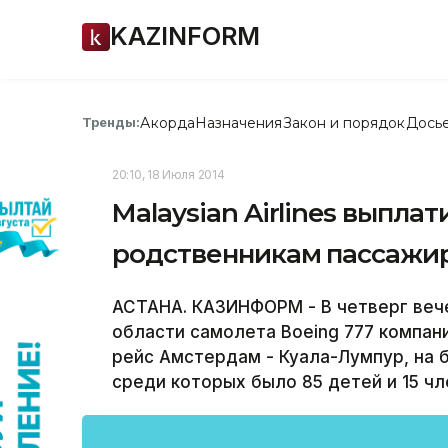
KAZINFORM
Акорда
Назначения
Закон и порядок
Дось
Тренды:
20:10, 18 Июля 2014
Malaysian Airlines выплат
родственникам пассажир
АСТАНА. КАЗИНФОРМ - В четверг веч
области самолета Boeing 777 компании
рейс Амстердам - Куала-Лумпур, на 
среди которых было 85 детей и 15 чл