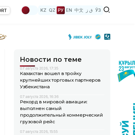
KZ
QZ
РУ
EN
中文
ق ز
ЎЗ
ORT
Новости по теме
07 августа 2026, 17:35
Казахстан вошел в тройку
крупнейших торговых партнеров
Узбекистана
07 августа 2026, 16:36
Рекорд в мировой авиации:
выполнен самый
продолжительный коммерческий
грузовой рейс
07 августа 2026, 15:55