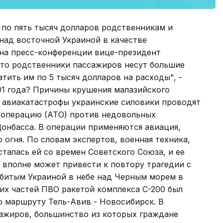
т по пять тысяч долларов родственникам и
над восточной Украиной в качестве
на пресс-конференции вице-президент
что родственники пассажиров несут большие
ить им по 5 тысяч долларов на расходы", -
01 года? Причины крушения малазийского
не авиакатастрофы украинские силовики проводят
 операцию (АТО) против недовольных
онбасса. В операции применяются авиация,
 огня. По словам экспертов, военная техника,
талась ей со времен Советского Союза, и ее
 вполне может привести к повтору трагедии с
битым Украиной в небе над Черным морем в
ких частей ПВО ракетой комплекса С-200 был
о маршруту Тель-Авив - Новосибирск. В
ссажиров, большинство из которых граждане