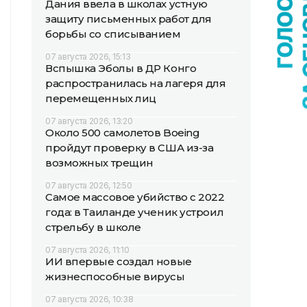
Дания ввела в школах устную
защиту письменных работ для
борьбы со списыванием
07 августа 2026, 15:13
Вспышка Эболы в ДР Конго
распространилась на лагеря для
перемещенных лиц
07 августа 2026, 13:20
Около 500 самолетов Boeing
пройдут проверку в США из-за
возможных трещин
07 августа 2026, 12:50
Самое массовое убийство с 2022
года: в Таиланде ученик устроил
стрельбу в школе
07 августа 2026, 11:10
ИИ впервые создал новые
жизнеспособные вирусы
07 августа 2026, 10:38