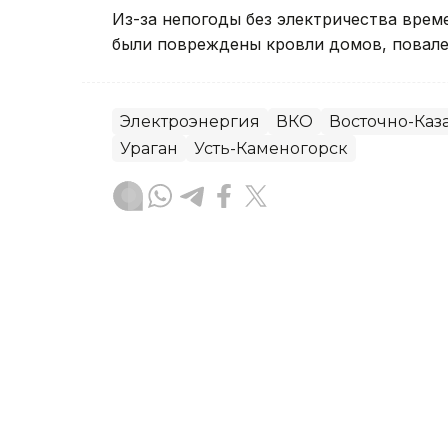
Из-за непогоды без электричества вре
были повреждены кровли домов, повале
Электроэнергия
ВКО
Восточно-Каза
Ураган
Усть-Каменогорск
Руслан Мухамедьяров
Автор
08:30, 06 Августа 2026
Ребенок пострадал во вр