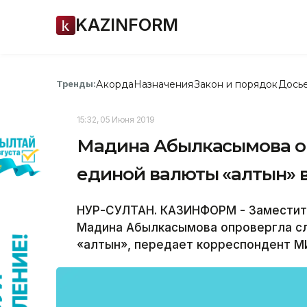
KAZINFORM
Акорда
Назначения
Закон и порядок
Дось
Тренды:
15:32, 05 Июня 2019
Мадина Абылкасымова оп
единой валюты «алтын» 
НУР-СУЛТАН. КАЗИНФОРМ - Заместит
Мадина Абылкасымова опровергла сл
«алтын», передает корреспондент М