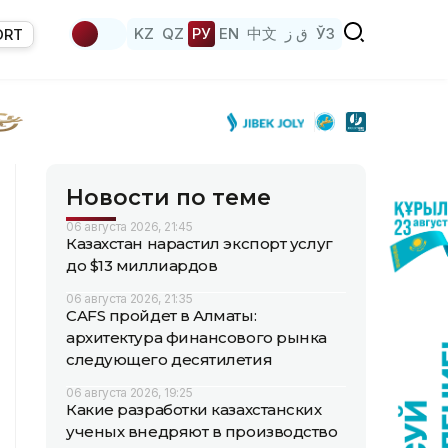
KZ
QZ
РУ
EN
中文
ق ز
ЎЗ
ORT
Новости по теме
06 августа 2026, 21:45
Казахстан нарастил экспорт услуг
до $13 миллиардов
06 августа 2026, 21:35
CAFS пройдет в Алматы:
архитектура финансового рынка
следующего десятилетия
06 августа 2026, 19:25
Какие разработки казахстанских
ученых внедряют в производство