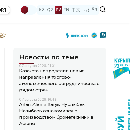
KZ
QZ
РУ
EN
中文
ق ز
ЎЗ
ORT
Новости по теме
07 августа 2026, 21:31
Казахстан определил новые
направления торгово-
экономического сотрудничества с
рядом стран
07 августа 2026, 16:42
Arlan, Alan и Barys: Нурлыбек
Налибаев ознакомился с
производством бронетехники в
Астане