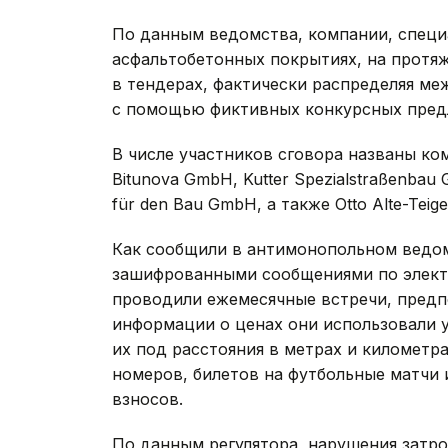
По данным ведомства, компании, спец
асфальтобетонных покрытиях, на протя
в тендерах, фактически распределяя ме
с помощью фиктивных конкурсных пред
В числе участников сговора названы ком
Bitunova GmbH, Kutter Spezialstraßenbau 
für den Bau GmbH, а также Otto Alte-Teig
Как сообщили в антимонопольном ведом
зашифрованными сообщениями по электр
проводили ежемесячные встречи, предп
информации о ценах они использовали 
их под расстояния в метрах и километра
номеров, билетов на футбольные матчи 
взносов.
По данным регулятора, нарушения затр