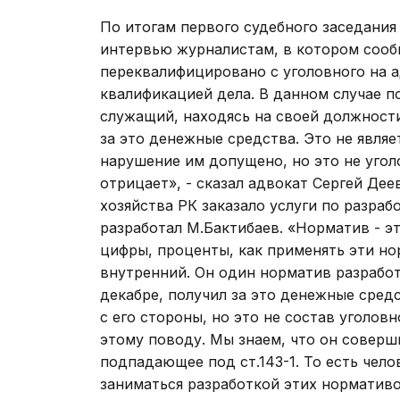
По итогам первого судебного заседания
интервью журналистам, в котором сооб
переквалифицировано с уголовного на 
квалификацией дела. В данном случае п
служащий, находясь на своей должности
за это денежные средства. Это не являе
нарушение им допущено, но это не уголо
отрицает», - сказал адвокат Сергей Дее
хозяйства РК заказало услуги по разра
разработал М.Бактибаев. «Норматив - э
цифры, проценты, как применять эти но
внутренний. Он один норматив разрабо
декабре, получил за это денежные сред
с его стороны, но это не состав уголов
этому поводу. Мы знаем, что он совер
подпадающее под ст.143-1. То есть чело
заниматься разработкой этих нормативо