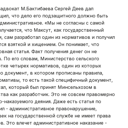
 адвокат М.Бактибаева Сергей Деев дал
щил, что дело его подзащитного должно быть
административное. «Мы не согласны с самой
олучается, что Максут, как государственный
, сам разработал один из нормативов и получил
тся взяткой и хищением. Он понимает, что
вная статья. Факт получения денег он не
в. По его словам, Министерство сельского
ботке четырех нормативов, один из которых
то документ, в котором прописаны правила,
рмативы, то есть такой специфичный документ,
тал, который был принят Минсельхозом в
ства как разработчик. Это не совсем правомерно
но-наказуемого деяния. Даже есть статья по
шил - административное правонарушение,
век на государственной службе не имеет права
в. Это влечет административное наказание -