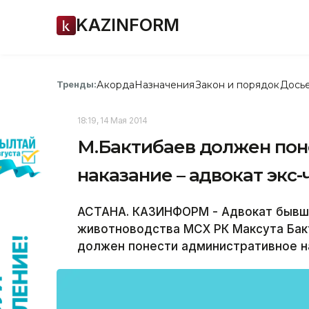
KAZINFORM
Акорда
Назначения
Закон и порядок
Дось
Тренды:
18:19, 14 Мая 2014
М.Бактибаев должен по
наказание – адвокат экс
АСТАНА. КАЗИНФОРМ - Адвокат бывш
животноводства МСХ РК Максута Бак
должен понести административное на