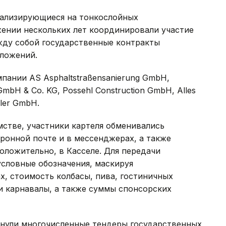
иализирующиеся на тонкослойных
жении нескольких лет координировали участие
жду собой государственные контракты
ложений.
пании AS Asphaltstraßensanierung GmbH,
GmbH & Co. KG, Possehl Construction GmbH, Alles
eler GmbH.
стве, участники картеля обменивались
онной почте и в мессенджерах, а также
оложительно, в Касселе. Для передачи
условные обозначения, маскируя
х, стоимость колбасы, пива, гостиничных
и карнавалы, а также суммы спонсорских
онули многочисленные тендеры государственных