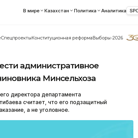
В мире
Казахстан
Политика
Аналитика
SP
е
Спецпроекты
Конституционная реформа
Выборы-2026
нести административное
-чиновника Минсельхоза
его директора департамента
тибаева считает, что его подзащитный
казание, а не уголовное.