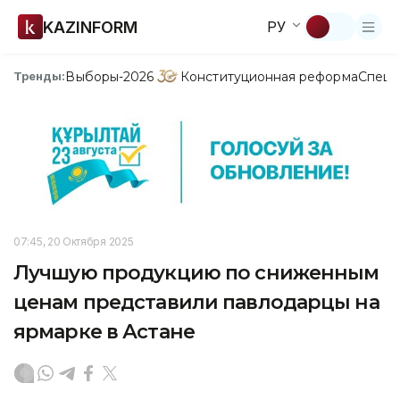
KAZINFORM
РУ
Выборы-2026
Конституционная реформа
Спецп
Тренды:
07:45, 20 Октября 2025
Лучшую продукцию по сниженным
ценам представили павлодарцы на
ярмарке в Астане