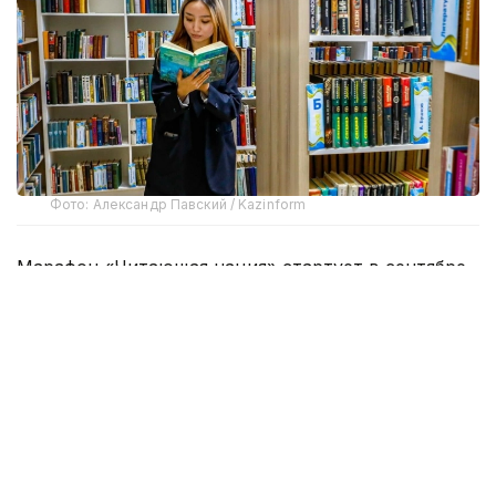
Фото: Александр Павский / Kazinform
Марафон «Читающая нация» стартует в сентябре.
Проект реализуется во исполнение Указа
Президента Республики Казахстан о развитии
культуры чтения.
Как сообщает столичный акимат, з
а 6 месяцев
участникам марафона предстоит прочитать 15
книг, а затем пройти тестирование и серию
интеллектуальных квизов. По итогам испытаний