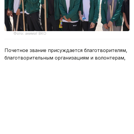
Фото: акимат ВКО
Почетное звание присуждается благотворителям,
благотворительным организациям и волонтерам,
внесшим значительный вклад в развитие
благотворительности.
На конкурс могут быть представлены кандидаты,
реализовавшие крупные социальные проекты,
оказывающие помощь малообеспеченным
и многодетным семьям, детям с особыми
потребностями, социально уязвимым категориям
населения, ветеранам, а также пострадавшим
от чрезвычайных ситуаций. Кроме того,