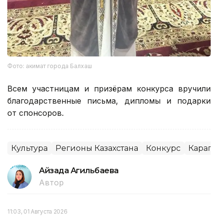
Фото: акимат города Балхаш
Всем участницам и призёрам конкурса вручили
благодарственные письма, дипломы и подарки
от спонсоров.
Культура
Регионы Казахстана
Конкурс
Карага
Айзада Агильбаева
Автор
11:03, 01 Августа 2026