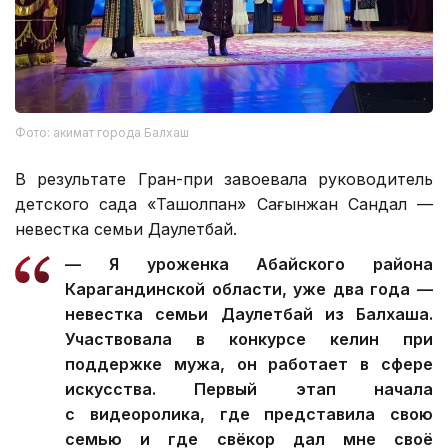
Фото: акимат города Балхаш
В результате Гран-при завоевала руководитель
детского сада «Таңшолпан» Сағынжан Сандал —
невестка семьи Даулетбай.
— Я уроженка Абайского района
Карагандинской области, уже два года —
невестка семьи Даулетбай из Балхаша.
Участвовала в конкурсе келин при
поддержке мужа, он работает в сфере
искусства. Первый этап начала
с видеоролика, где представила свою
семью и где свёкор дал мне своё