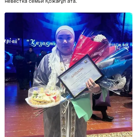
невестка семьи Қожағұл ата.