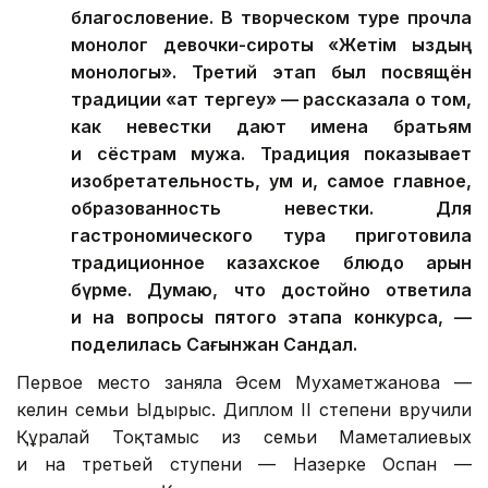
благословение. В творческом туре прочла
монолог девочки-сироты «Жетім қыздың
монологы». Третий этап был посвящён
традиции «ат тергеу» — рассказала о том,
как невестки дают имена братьям
и сёстрам мужа. Традиция показывает
изобретательность, ум и, самое главное,
образованность невестки. Для
гастрономического тура приготовила
традиционное казахское блюдо қарын
бүрме. Думаю, что достойно ответила
и на вопросы пятого этапа конкурса, —
поделилась Сағынжан Сандал.
Первое место заняла Әсем Мухаметжанова —
келин семьи Ыдырыс. Диплом II степени вручили
Құралай Тоқтамыс из семьи Маметалиевых
и на третьей ступени — Назерке Оспан —