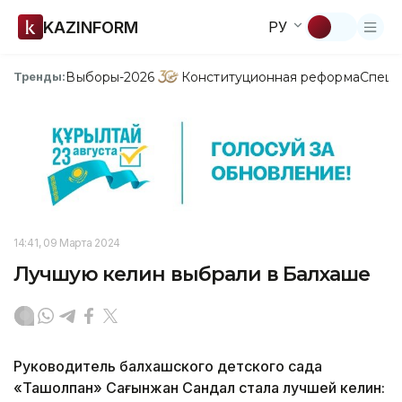
KAZINFORM
РУ
Выборы-2026
Конституционная реформа
Спецп
Тренды:
14:41, 09 Марта 2024
Лучшую келин выбрали в Балхаше
Руководитель балхашского детского сада
«Таңшолпан» Сағынжан Сандал стала лучшей келин: