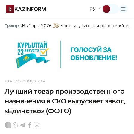
KAZINFORM
РУ
Выборы-2026
Конституционная реформа
Спецп
Тренды:
23:41, 22 Сентября 2014
Лучший товар производственного
назначения в СКО выпускает завод
«Единство» (ФОТО)