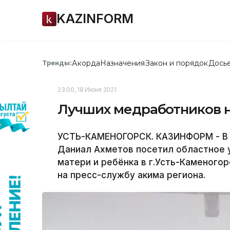
KAZINFORM
Акорда
Назначения
Закон и порядок
Дось
Тренды:
23:00, 18 Июня 2021
Лучших медработников н
УСТЬ-КАМЕНОГОРСК. КАЗИНФОРМ - В к
Даниал Ахметов посетил областное 
матери и ребёнка в г.Усть-Каменого
на пресс-службу акима региона.