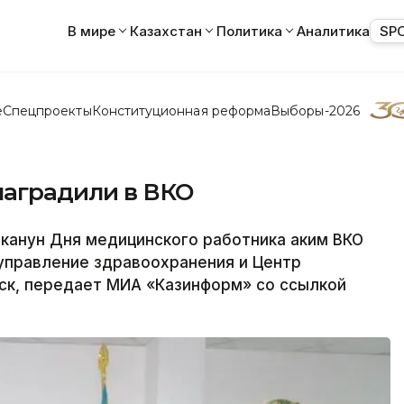
В мире
Казахстан
Политика
Аналитика
SP
е
Спецпроекты
Конституционная реформа
Выборы-2026
аградили в ВКО
анун Дня медицинского работника аким ВКО
управление здравоохранения и Центр
рск, передает МИА «Казинформ» со ссылкой