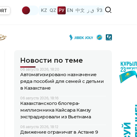
KZ
QZ
РУ
EN
中文
ق ز
ЎЗ
ORT
Новости по теме
06 августа 2026, 18:20
Автоматизировано назначение
ряда пособий для семей с детьми
в Казахстане
06 августа 2026, 18:16
Казахстанского блогера-
миллионника Кайсара Камзу
экстрадировали из Вьетнама
06 августа 2026, 18:12
Движение ограничат в Астане 9