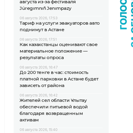
августа из-за фестиваля
Jüregımnıñ Jenımpazy
06 августа 2026, 17:53
Тариф на услуги эвакуаторов авто
поднимут в Астане
06 августа 2026, 17:51
Как казахстанцы оценивают свое
материальное положение —
результаты опроса
06 августа 2026, 16:47
До 200 тенге в час: стоимость
платной парковки в Астане будет
зависеть от района
06 августа 2026, 16:42
Жителей сел области Ұлытау
обеспечили питьевой водой
благодаря возвращенным
активам
06 августа 2026, 15:40