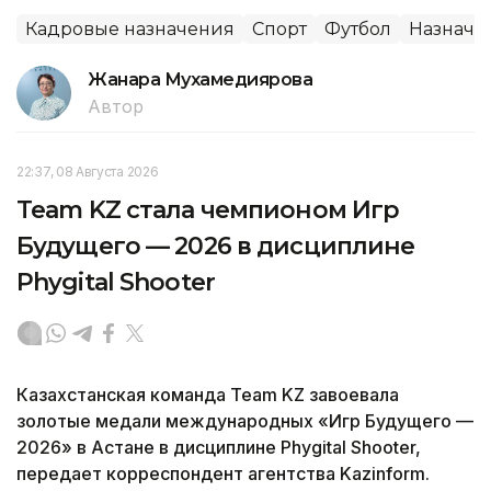
Кадровые назначения
Спорт
Футбол
Назначе
Жанара Мухамедиярова
Автор
22:37, 08 Августа 2026
Team KZ стала чемпионом Игр
Будущего — 2026 в дисциплине
Phygital Shooter
Казахстанская команда Team KZ завоевала
золотые медали международных «Игр Будущего —
2026» в Астане в дисциплине Phygital Shooter,
передает корреспондент агентства Kazinform.