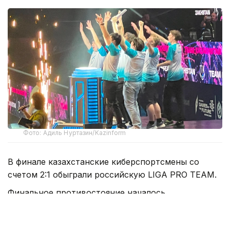
Фото: Адиль Нуртазин/Kazinform
В финале казахстанские киберспортсмены со
счетом 2:1 обыграли российскую LIGA PRO TEAM.
Финальное противостояние началось
с виртуальной части. На карте Dust 2 в CS2 Team
KZ смогла одержать победу и выйти вперед.