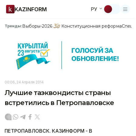
KAZINFORM
РУ
Выборы-2026
Конституционная реформа
Спецп
Тренды:
00:06, 24 Апреля 2014
Лучшие таэквондисты страны
встретились в Петропавловске
ПЕТРОПАВЛОВСК. КАЗИНФОРМ - В