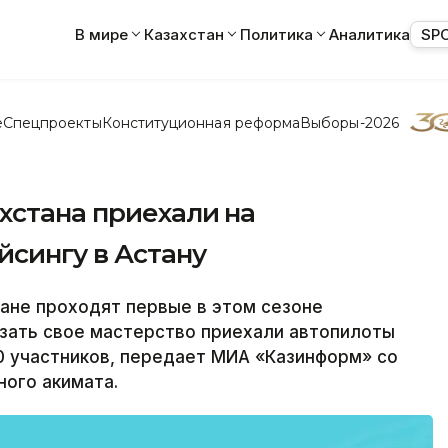
В мире
Казахстан
Политика
Аналитика
SP
е
Спецпроекты
Конституционная реформа
Выборы-2026
хстана приехали на
йсингу в Астану
ане проходят первые в этом сезоне
азать свое мастерство приехали автопилоты
30 участников, передает МИА «Казинформ» со
ного акимата.