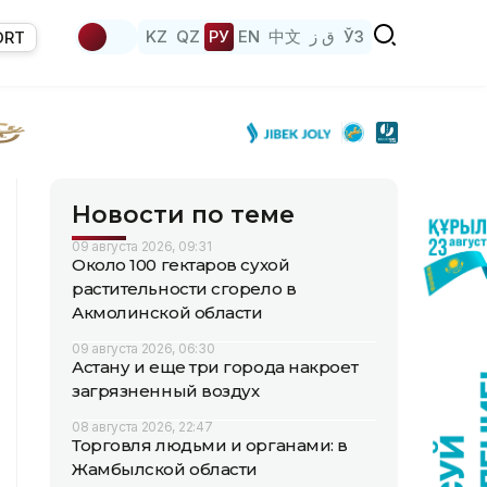
KZ
QZ
РУ
EN
中文
ق ز
ЎЗ
ORT
Новости по теме
09 августа 2026, 09:31
Около 100 гектаров сухой
растительности сгорело в
Акмолинской области
09 августа 2026, 06:30
Астану и еще три города накроет
загрязненный воздух
08 августа 2026, 22:47
Торговля людьми и органами: в
Жамбылской области