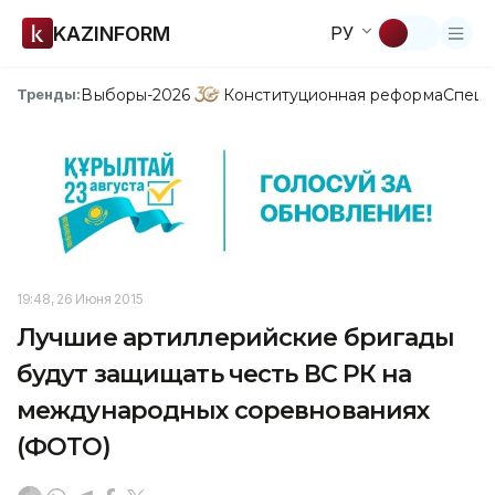
KAZINFORM
РУ
Выборы-2026
Конституционная реформа
Спецп
Тренды:
19:48, 26 Июня 2015
Лучшие артиллерийские бригады
будут защищать честь ВС РК на
международных соревнованиях
(ФОТО)