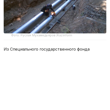
Фото: Руслан Мухамедьяров /Kazinform
Из Специального государственного фонда
выделено 2,7 млрд теңге на завершение
реконструкции Пресновского и Соколовского
групповых водопроводов в Северо-
Казахстанской области.
Реконструкция Пресновского группового
водопровода позволит улучшить водоснабжение
43 населенных пунктов Есильского, Мамлютского
и Жамбылского районов, где проживают 34,5 тыс.
человек.