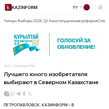
KAZINFORM
РУ
Выборы-2026
Конституционная реформа
Спецп
Тренды:
14:01, 11 Декабря 2019
Лучшего юного изобретателя
выбирают в Северном Казахстане
ПЕТРОПАВЛОВСК. КАЗИНФОРМ – В