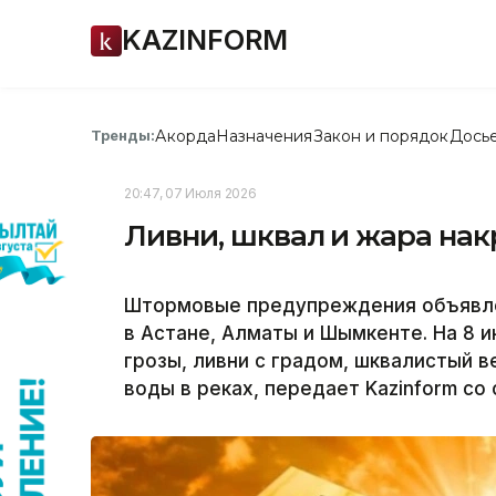
KAZINFORM
Акорда
Назначения
Закон и порядок
Дось
Тренды:
20:47, 07 Июля 2026
Ливни, шквал и жара нак
Штормовые предупреждения объявлен
в Астане, Алматы и Шымкенте. На 8 
грозы, ливни с градом, шквалистый в
воды в реках, передает Kazinform со