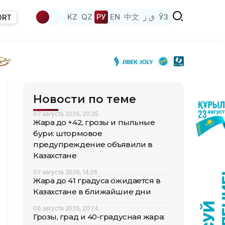
KZ
QZ
РУ
EN
中文
ق ز
ЎЗ
ORT
Новости по теме
07 августа 2026, 20:35
Жара до +42, грозы и пыльные
бури: штормовое
предупреждение объявили в
Казахстане
07 августа 2026, 14:26
Жара до 41 градуса ожидается в
Казахстане в ближайшие дни
06 августа 2026, 20:24
Грозы, град и 40-градусная жара: