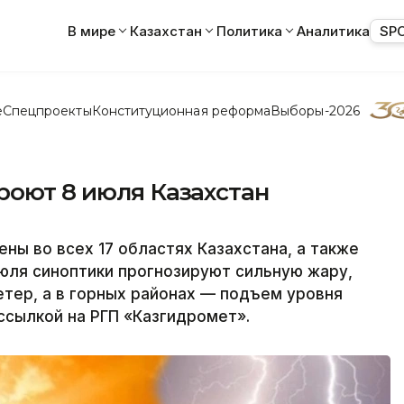
В мире
Казахстан
Политика
Аналитика
SP
е
Спецпроекты
Конституционная реформа
Выборы-2026
роют 8 июля Казахстан
ы во всех 17 областях Казахстана, а также
июля синоптики прогнозируют сильную жару,
етер, а в горных районах — подъем уровня
 ссылкой на РГП «Казгидромет».