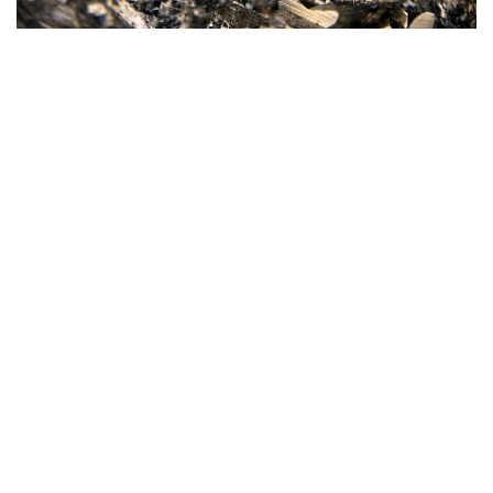
Фото: magnific.com
Согласно документу, срок эксплуатации рудника
на утвержденных запасах составит 16 лет.
При этом 13 лет предприятие будет работать
на проектной мощности 1 млн тонн руды в год.
Общая площадь участка недр, отведенного
под разработку месторождения, составляет 4,499
кв. км.
— Общая производительность в целом
по руднику принята 1000,0 тысяч тонн год,
с последующим затуханием. Срок
существования рудника на запасах,
принятых к проектированию, составит 16
лет, из них с даты начала добычных работ