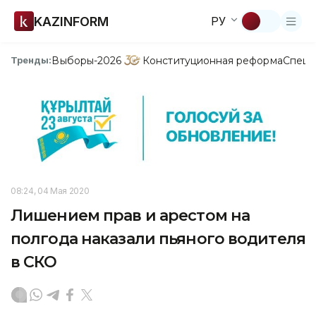
KAZINFORM
РУ
Выборы-2026
Конституционная реформа
Спецп
Тренды:
08:24, 04 Мая 2020
Лишением прав и арестом на
полгода наказали пьяного водителя
в СКО