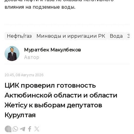
влияния на подземные воды.
Нефть/газ
Минводы и ирригации РК
Вода
Эк
Муратбек Макулбеков
Автор
20:45, 08 Августа 2026
ЦИК проверил готовность
Актюбинской области и области
Жетісу к выборам депутатов
Курултая