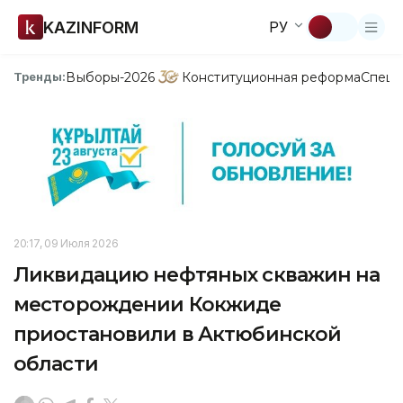
KAZINFORM
РУ
Выборы-2026
Конституционная реформа
Спецп
Тренды:
20:17, 09 Июля 2026
Ликвидацию нефтяных скважин на
месторождении Кокжиде
приостановили в Актюбинской
области