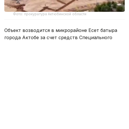
Фото: прокуратура Актюбинской области
Объект возводится в микрорайоне Есет батыра
города Актобе за счет средств Специального
государственного фонда, сформированного из
возвращенных государству активов.
Ход строительства проверил прокурор
Актюбинской области Марат Абишев. Новый
объект станет современным центром
дошкольного образования и комплексной
поддержки детей.
Площадь здания составляет 20 172 квадратных
метра, стоимость строительства — 7,9 млрд теңге.
Архитектурное решение объекта выполнено в
форме цветка: комплекс состоит из пяти