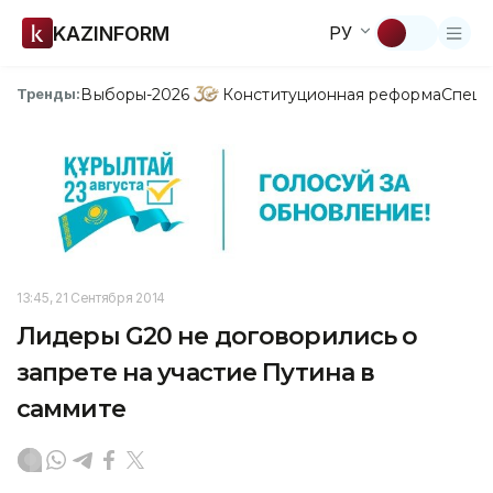
KAZINFORM
РУ
Выборы-2026
Конституционная реформа
Спецп
Тренды:
13:45, 21 Сентября 2014
Лидеры G20 не договорились о
запрете на участие Путина в
саммите