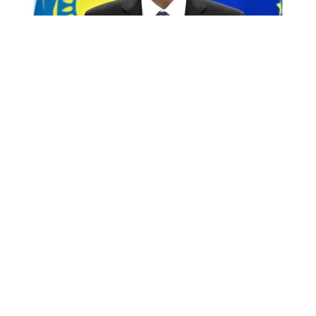
Снимок экрана
«Спустя десятилетие после подписания в 2015
году Соглашения о расширенном партнерстве
и сотрудничестве (СРПС) Европейский союз
сегодня является крупнейшим торговым
и инвестиционным партнером Казахстана.
Тысячи европейских компаний успешно работают
в нашей стране, получая прибыль и выгоды
для Европы и одновременно способствуя
модернизации и диверсификации нашей
экономики.
Это было и остается большим достижением.
Но достаточно ли этого в стремительно
меняющемся мире? Полагаю, что нет.