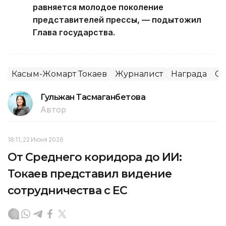
равняется молодое поколение
представителей прессы, — подытожил
Глава государства.
Касым-Жомарт Токаев
Журналист
Награда
С
Гульжан Тасмаганбетова
Автор
18:11, 22 Июня 2026
От Среднего коридора до ИИ:
Токаев представил видение
сотрудничества с ЕС