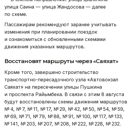
улица Саина — улица Жандосова — далее
по схеме.
Пассажирам рекомендуют заранее учитывать
изменения при планировании поездок
и ознакомиться с обновленными схемами
движения указанных маршрутов.
Восстановят маршруты через «Саяхат»
Кроме того, завершено строительство
транспортно-пересадочного узла «Автовокзал
Саяхат» на пересечении улицы Пушкина
и проспекта Райымбека. В связи с этим 8 августа
будут восстановлены схемы движения маршрутов
№ 4, № 7, № 11, № 17, № 29, № 42, № 50, № 54, № 59,
№ 69, № 71, № 79, № 88, № 91, № 100, № 117, № 133,
№ 141, № 203, № 207, № 208, № 222, № 228, № 232.