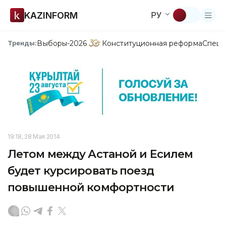
KAZINFORM
РУ
Выборы-2026
Конституционная реформа
Спецп
Тренды:
19:18, 28 Мая 2014
Летом между Астаной и Есилем
будет курсировать поезд
повышенной комфортности