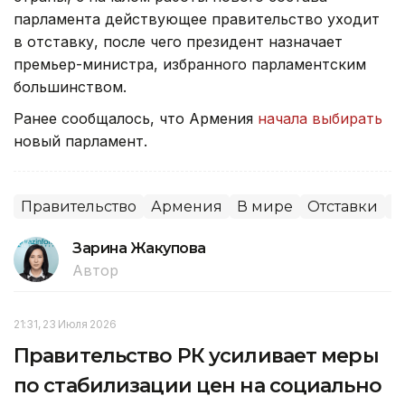
парламента действующее правительство уходит
в отставку, после чего президент назначает
премьер-министра, избранного парламентским
большинством.
Ранее сообщалось, что Армения
начала выбирать
новый парламент.
Правительство
Армения
В мире
Отставки
П
Зарина Жакупова
Автор
21:31, 23 Июля 2026
Правительство РК усиливает меры
по стабилизации цен на социально