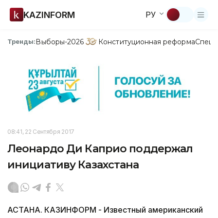
KAZINFORM
РУ
Выборы-2026
Конституционная реформа
Спецп
Тренды:
08:41, 22 Сентября 2017
Леонардо Ди Каприо поддержал
инициативу Казахстана
АСТАНА. КАЗИНФОРМ - Известный американский