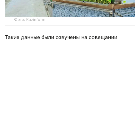
Фото: Kazinform
Такие данные были озвучены на совещании
по вопросам стабилизации цен на социально
значимые продовольственные товары и инфляции
под председательством заместителя Премьер-
министра — министра национальной экономики
Серика Жумангарина.
Как было отмечено на совещании, по итогам июня
годовая инфляция в стране составила 10,3%
против 10,4% месяцем ранее. При этом уровень
инфляции выше среднереспубликанского
сохраняется в 11 регионах. Самые высокие
показатели зарегистрированы в областях Жетысу,
Улытау, а также в Северо-Казахстанской