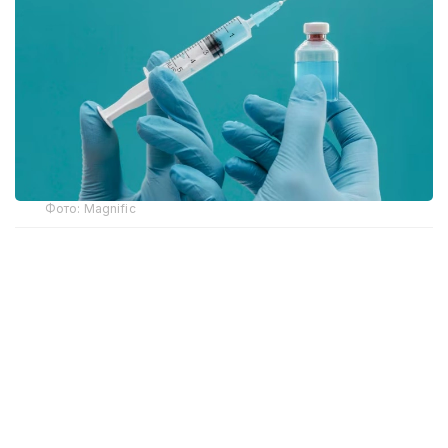
Фото: Magnific
В Павлодарской области с 2023 года специальную
инъекцию применили 6 раз, в том числе 2 в 2025
году. В этом году таких фактов еще не было.
О содержании осужденных за педофилию
в колониях, процедуре их освобождения
и последующему применению химической
кастрации корреспондент Kazinform побеседовал
с начальником отдела ДУИС по Павлодарской