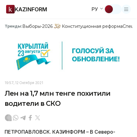
KAZINFORM
РУ
Выборы-2026
Конституционная реформа
Спецп
Тренды:
19:57, 12 Октября 2021
Лен на 1,7 млн тенге похитили
водители в СКО
ПЕТРОПАВЛОВСК. КАЗИНФОРМ – В Северо-