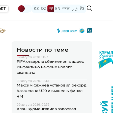
KZ
QZ
РУ
EN
中文
ق ز
ЎЗ
ORT
Новости по теме
09 августа 2026, 11:57
FIFA отвергла обвинения в адрес
Инфантино на фоне нового
скандала
09 августа 2026, 10:43
Максим Сажнев установил рекорд
Казахстана U20 и вышел в финал
ЧМ
09 августа 2026, 09:55
Алан Курмангалиев завоевал