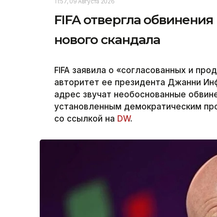
11:57, 09 Августа 2026
FIFA отвергла обвинения
нового скандала
FIFA заявила о «согласованных и пр
авторитет ее президента Джанни Инфа
адрес звучат необоснованные обвин
установленным демократическим проц
со ссылкой на
DW
.