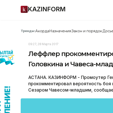
KAZINFORM
Акорда
Назначения
Закон и порядок
Дось
Тренды:
09:27, 28 Марта 2017
Леффлер прокомментиро
Головкина и Чавеса-мла
АСТАНА. КАЗИНФОРМ - Промоутер Ге
прокомментировал вероятность боя 
Сезаром Чавесом-младшим, сообщает 