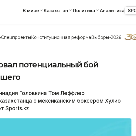
В мире
Казахстан
Политика
Аналитика
SP
е
Спецпроекты
Конституционная реформа
Выборы-2026
вал потенциальный бой
дшего
ннадия Головкина Том Леффлер
казахстанца с мексиканским боксером Хулио
Sports.kz .