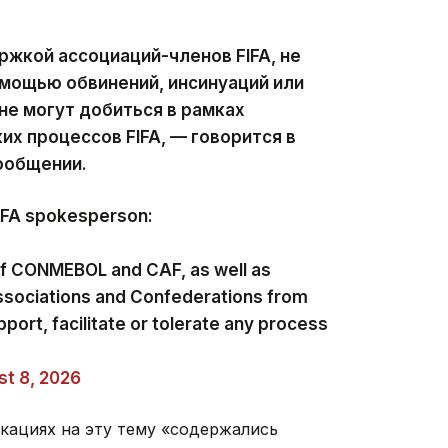
ржкой ассоциаций-членов FIFA, не
мощью обвинений, инсинуаций или
не могут добиться в рамках
х процессов FIFA, — говорится в
ообщении.
FIFA spokesperson:
of CONMEBOL and CAF, as well as
ssociations and Confederations from
pport, facilitate or tolerate any process
t 8, 2026
икациях на эту тему «содержались