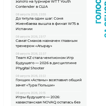
золото на турнире WTT Youth
Contender в США
08 августа 2026, 23:55
До титула один шаг: Соня
Жиенбаева вышла в финал W75 в
Испании
08 августа 2026, 23:17
Самат Смаков назначен главным
тренером «Атырау»
08 августа 2026, 22:37
Team KZ стала чемпионом Игр
Будущего — 2026 в дисциплине
Phygital Shooter
08 августа 2026, 22:22
Гонщик «Астаны» возглавил общий
зачет «Тура Польши»
08 августа 2026, 20:15
Игры будущего — 2026:
казахстанская NOVAQ осталась без