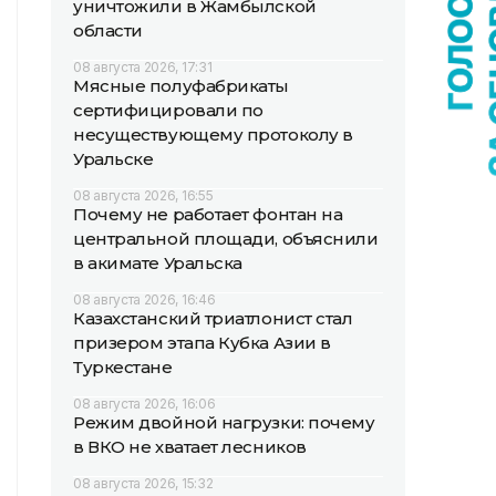
уничтожили в Жамбылской
области
08 августа 2026, 17:31
Мясные полуфабрикаты
сертифицировали по
несуществующему протоколу в
Уральске
08 августа 2026, 16:55
Почему не работает фонтан на
центральной площади, объяснили
в акимате Уральска
08 августа 2026, 16:46
Казахстанский триатлонист стал
призером этапа Кубка Азии в
Туркестане
08 августа 2026, 16:06
Режим двойной нагрузки: почему
в ВКО не хватает лесников
08 августа 2026, 15:32