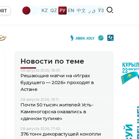
KZ
QZ
РУ
EN
中文
ق ز
ЎЗ
ORT
Новости по теме
08 августа 2026, 18:35
Решающие матчи на «Играх
будущего — 2026» проходят в
Астане
08 августа 2026, 18:11
Почти 50 тысяч жителей Усть-
Каменогорска оказались в
«дачном тупике»
08 августа 2026, 17:45
376 тонн дикорастущей конопли