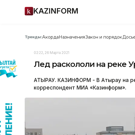
KAZINFORM
Акорда
Назначения
Закон и порядок
Дось
Тренды:
02:22, 26 Марта 2021
Лед раскололи на реке У
АТЫРАУ. КАЗИНФОРМ - В Атырау на р
корреспондент МИА «Казинформ».