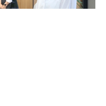
 планируемой модели будущего совместного
одить совместные научные исследования.