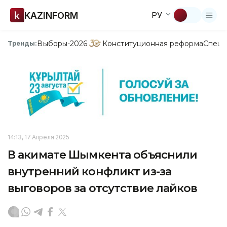
KAZINFORM
РУ
Выборы-2026
Конституционная реформа
Спецп
Тренды:
14:13, 17 Апреля 2025
В акимате Шымкента объяснили
внутренний конфликт из-за
выговоров за отсутствие лайков