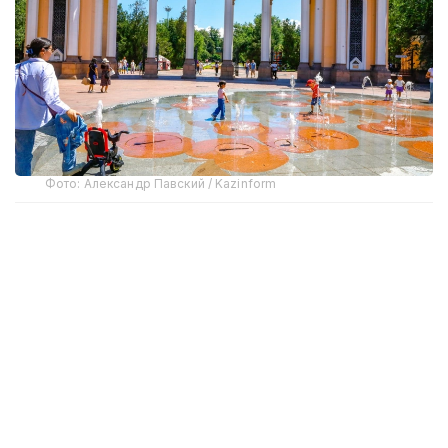
Фото: Александр Павский / Kazinform
С самого утра и до вечера в парке многолюдно.
Благодаря густой зелени и большим деревьям
здесь прохладнее, чем на городских улицах.
Можно укрыться от палящего солнца, неспешно
прогуляться по тенистым аллеям, отдохнуть у
воды или провести время с семьей. Пока одни
неспешно прогуливаются, другие устраивают
пикники или просто катаются на велосипедах и
самокатах.