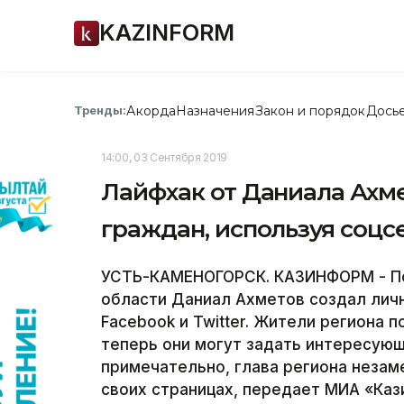
KAZINFORM
Акорда
Назначения
Закон и порядок
Дось
Тренды:
14:00, 03 Сентября 2019
Лайфхак от Даниала Ахме
граждан, используя соцс
УСТЬ-КАМЕНОГОРСК. КАЗИНФОРМ - По
области Даниал Ахметов создал личн
Facebook и Twitter. Жители региона 
теперь они могут задать интересующ
примечательно, глава региона незам
своих страницах, передает МИА «Каз