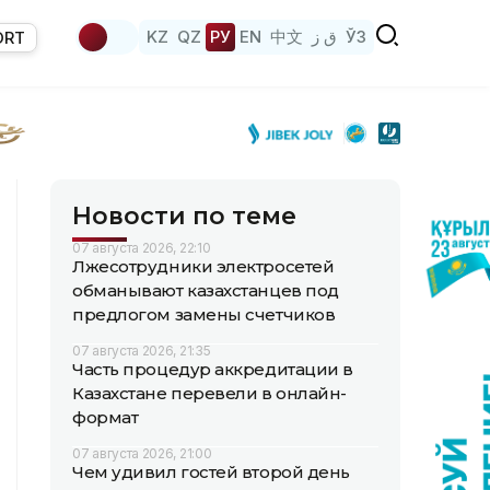
KZ
QZ
РУ
EN
中文
ق ز
ЎЗ
ORT
Новости по теме
07 августа 2026, 22:10
Лжесотрудники электросетей
обманывают казахстанцев под
предлогом замены счетчиков
07 августа 2026, 21:35
Часть процедур аккредитации в
Казахстане перевели в онлайн-
формат
07 августа 2026, 21:00
Чем удивил гостей второй день