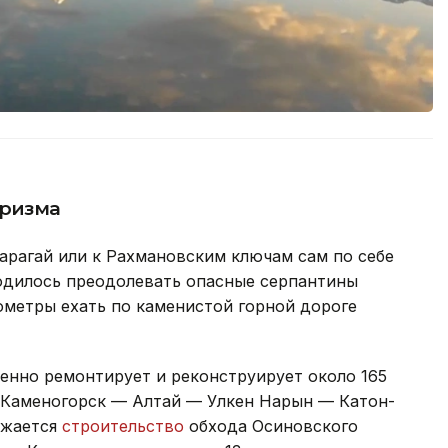
уризма
Карагай или к Рахмановским ключам сам по себе
одилось преодолевать опасные серпантины
ометры ехать по каменистой горной дороге
енно ремонтирует и реконструирует около 165
-Каменогорск — Алтай — Улкен Нарын — Катон-
лжается
строительство
обхода Осиновского