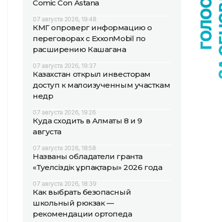
Comic Con Astana
07 августа 2026, 19:48
КМГ опроверг информацию о
переговорах с ExxonMobil по
расширению Кашагана
07 августа 2026, 19:37
Казахстан открыл инвесторам
доступ к малоизученным участкам
недр
07 августа 2026, 19:26
Куда сходить в Алматы 8 и 9
августа
07 августа 2026, 18:58
Названы обладатели гранта
«Тәуелсіздік ұрпақтары» 2026 года
07 августа 2026, 18:39
Как выбрать безопасный
школьный рюкзак —
рекомендации ортопеда