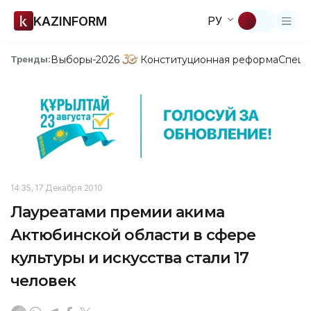
KAZINFORM
РУ
Выборы-2026
Конституционная реформа
Спецп
Тренды:
14:35, 17 Декабря 2010
Лауреатами премии акима
Актюбинской области в сфере
культуры и искусства стали 17
человек