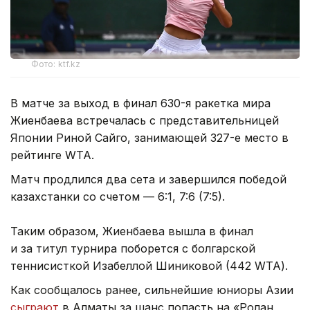
Фото: ktf.kz
В матче за выход в финал 630-я ракетка мира
Жиенбаева встречалась с представительницей
Японии Риной Сайго, занимающей 327-е место в
рейтинге WTA.
Матч продлился два сета и завершился победой
казахстанки со счетом — 6:1, 7:6 (7:5).
Таким образом, Жиенбаева вышла в финал
и за титул турнира поборется с болгарской
теннисисткой Изабеллой Шиниковой (442 WTA).
Как сообщалось ранее, сильнейшие юниоры Азии
сыграют
в Алматы за шанс попасть на «Ролан