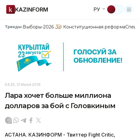
KAZINFORM
РУ
Выборы-2026
Конституционная реформа
Спецп
Тренды:
04:25, 31 Июля 2016
Лара хочет больше миллиона
долларов за бой с Головкиным
АСТАНА. КАЗИНФОРМ - Твиттер Fight Critic,