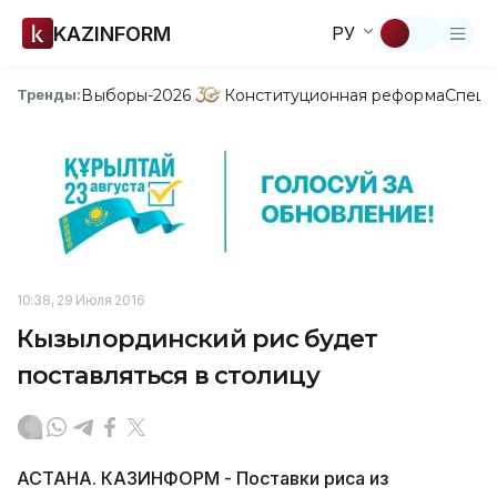
KAZINFORM
РУ
Выборы-2026
Конституционная реформа
Спецп
Тренды:
10:38, 29 Июля 2016
Кызылординский рис будет
поставляться в столицу
АСТАНА. КАЗИНФОРМ - Поставки риса из