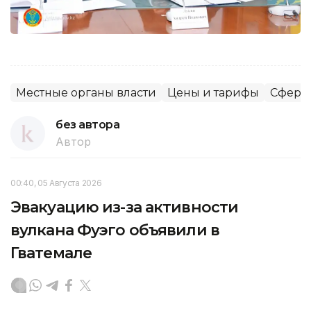
Местные органы власти
Цены и тарифы
Сфера 
без автора
Автор
00:40, 05 Августа 2026
Эвакуацию из-за активности
вулкана Фуэго объявили в
Гватемале