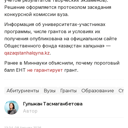
учетом результатов творческих экзаменов).
Решение оформляется протоколом заседания
конкурсной комиссии вуза.
Информация об университетах-участниках
программы, числе грантов и условиях их
получения опубликована на официальном сайте
Общественного фонда «Қазақстан халқына» —
qazaqstanhalqyna.kz
.
Ранее в Миннауки
объяснили, п
очему пороговый
балл ЕНТ
не гарантирует
грант.
Абитуриенты
Вузы
Гранты
Образование
Сту
Гульжан Тасмаганбетова
Автор
13:34, 08 Августа 2026