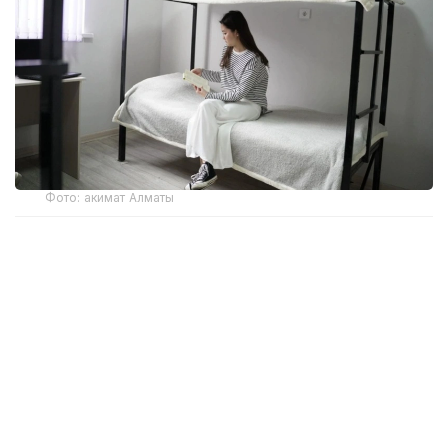
Фото: акимат Алматы
Центр работает по адресу Алматы, улица
Богенбай батыра, 142 и оказывает помощь
студентам, которые не смогли получить место в
общежитии.
Обратиться можно по телефонам:
+7 (700-25) 5-14-43
+7 (700-95) 0-95-28