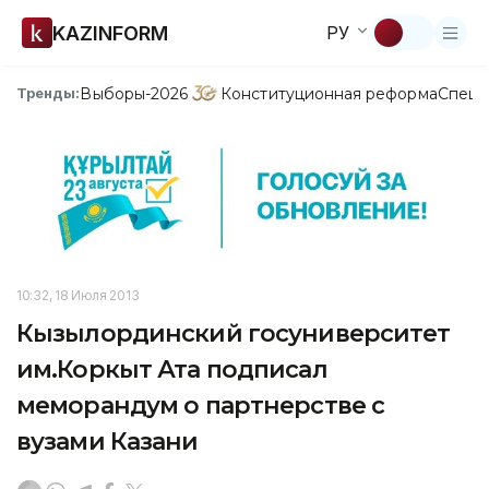
KAZINFORM
РУ
Выборы-2026
Конституционная реформа
Спецп
Тренды:
10:32, 18 Июля 2013
Кызылординский госуниверситет
им.Коркыт Ата подписал
меморандум о партнерстве с
вузами Казани