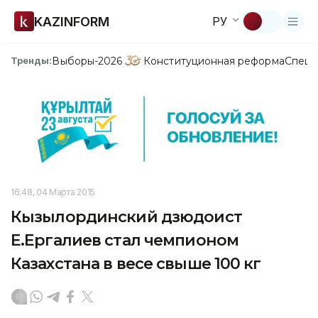
KAZINFORM
РУ
Выборы-2026
Конституционная реформа
Спецп
Тренды:
16:48, 04 Марта 2015
Кызылординский дзюдоист
Е.Ергалиев стал чемпионом
Казахстана в весе свыше 100 кг