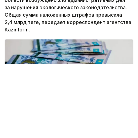
области возбуждено 218 административных дел
за нарушения экологического законодательства.
Общая сумма наложенных штрафов превысила
2,4 млрд теңге, передает корреспондент агентства
Kazinform.
Фото: Рүстем Айтхожин/Kazinform
По данным департамента экологии Атырауской
области, за этот период проведено 17
мероприятий государственного контроля