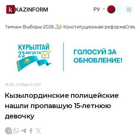
KAZINFORM
РУ
Выборы-2026
Конституционная реформа
Спецп
Тренды:
15:30, 31 Марта 2021
Кызылординские полицейские
нашли пропавшую 15-летнюю
девочку