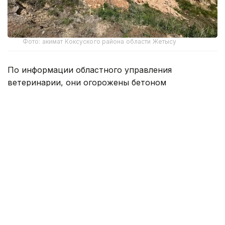
Фото: акимат Коксуского района области Жетысу
По информации областного управления
ветеринарии, они огорожены бетоном
в соответствии с требованиями и оснащены
знаками безопасности.
— Были получены государственные
земельные кадастровые номера
и установлена санитарно-защитная зона
на сумму 32,2 миллиона теңге. В целях
выявления семи захоронений
с неустановленным местонахождением
была создана рабочая группа, которая
совместно с учеными Казахского научно-