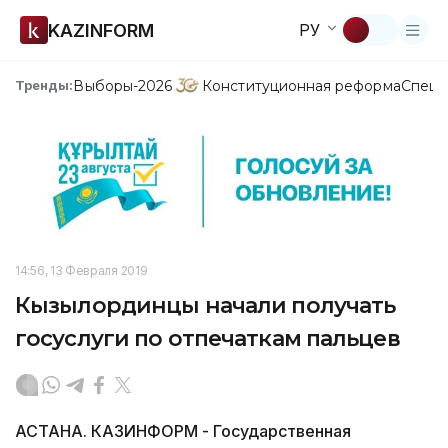
KAZINFORM
РУ
Выборы-2026
Конституционная реформа
Спецп
Тренды:
14:56, 13 Февраля 2019
Кызылординцы начали получать
госуслуги по отпечаткам пальцев
АСТАНА. КАЗИНФОРМ - Государственная