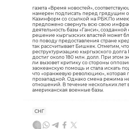
газета «Время новостей», соответству
намерен подписать перед грядущим о
Казинформ со ссылкой на РБК.По име
предложено свернуть всю свою инфрас
деятельность базы «Ганси», созданной 
решение кыргызских властей может бла
по поводу предоставления стране кре
так рассчитывает Бишкек. Отметим, чт
реструктуризацию кыргызского долга 
достиг около 180 млн. долл. При этом 
ли вызовет критику со стороны оппози
заокеанскую помощь и стала искать п
что «оранжевую революцию», которая п
прозападной. Однако смена режима н
отношений. В течение нескольких лет 
американская военные базы.
СНГ