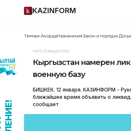
KAZINFORM
Акорда
Назначения
Закон и порядок
Дось
Тренды:
14:03, 12 Января 2009
Кыргызстан намерен ли
военную базу
БИШКЕК. 12 января. КАЗИНФОРМ - Рук
ближайшее время объявить о ликвида
сообщает