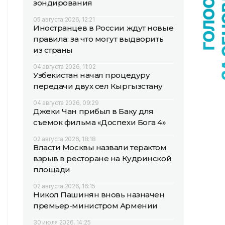
зондирования
05 августа 2026, 12:21
Иностранцев в России ждут новые
правила: за что могут выдворить
из страны
04 августа 2026, 11:02
Узбекистан начал процедуру
передачи двух сел Кыргызстану
04 августа 2026, 09:29
Джеки Чан прибыл в Баку для
съемок фильма «Доспехи Бога 4»
02 августа 2026, 18:18
Власти Москвы назвали терактом
взрыв в ресторане на Кудринской
площади
02 августа 2026, 16:15
Никол Пашинян вновь назначен
премьер-министром Армении
30 июля 2026, 14:25