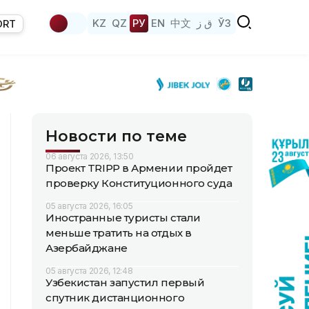
KZ
QZ
РУ
EN
中文
ق ز
ЎЗ
ORT
Новости по теме
06 августа 2026, 13:50
Проект TRIPP в Армении пройдет
проверку Конституционного суда
05 августа 2026, 16:05
Иностранные туристы стали
меньше тратить на отдых в
Азербайджане
05 августа 2026, 12:48
Узбекистан запустил первый
спутник дистанционного