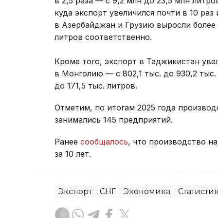
в 2,5 раза — с 9,2 млн до 23,5 млн лит
куда экспорт увеличился почти в 10 раз 
в Азербайджан и Грузию выросли более че
литров соответственно.
Кроме того, экспорт в Таджикистан увел
в Монголию — с 802,1 тыс. до 930,2 тыс.
до 171,5 тыс. литров.
Отметим, по итогам 2025 года производ
занимались 145 предприятий.
Ранее
сообщалось
, что производство на
за 10 лет.
Экспорт
СНГ
Экономика
Статисти