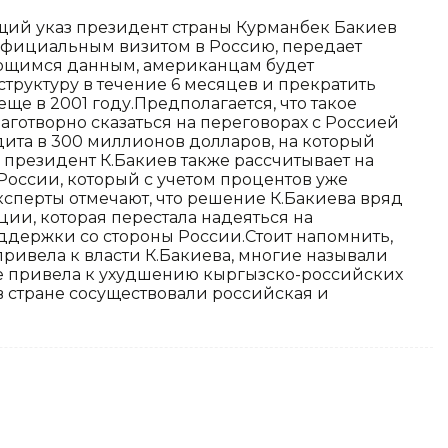
ющий указ президент страны Курманбек Бакиев
фициальным визитом в Россию, передает
ющимся данным, американцам будет
труктуру в течение 6 месяцев и прекратить
еще в 2001 году.Предполагается, что такое
готворно сказаться на переговорах с Россией
дита в 300 миллионов долларов, на который
о президент К.Бакиев также рассчитывает на
России, который с учетом процентов уже
эксперты отмечают, что решение К.Бакиева вряд
ции, которая перестала надеяться на
оддержки со стороны России.Стоит напомнить,
ривела к власти К.Бакиева, многие называли
е привела к ухудшению кыргызско-российских
в стране сосуществовали российская и