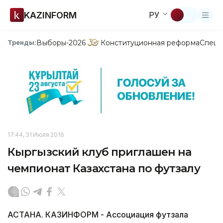
KAZINFORM
РУ
Выборы-2026
Конституционная реформа
Спецп
Тренды:
17:44, 31 Июля 2016
Кыргызский клуб приглашен на
чемпионат Казахстана по футзалу
АСТАНА. КАЗИНФОРМ - Ассоциация футзала