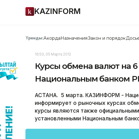
KAZINFORM
Акорда
Назначения
Закон и порядок
Дось
Тренды:
16:50, 05 Марта 2012
Курсы обмена валют на 6
Национальным банком Р
АСТАНА. 5 марта. КАЗИНФОРМ - Наци
информирует о рыночных курсах обме
курсы являются также официальными
установленными Национальным банком