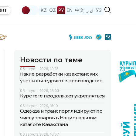
KZ
QZ
РУ
EN
中文
ق ز
ЎЗ
ORT
Новости по теме
06 августа 2026, 19:25
Какие разработки казахстанских
ученых внедряют в производство
06 августа 2026, 16:03
Курс теңге продолжает укрепляться
06 августа 2026, 15:10
Одежда и транспорт лидируют по
числу товаров в Национальном
каталоге Казахстана
06 августа 2026, 10:07