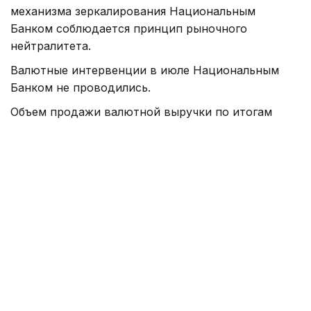
механизма зеркалирования Национальным
Банком соблюдается принцип рыночного
нейтралитета.
Валютные интервенции в июле Национальным
Банком не проводились.
Объем продажи валютной выручки по итогам
прошедшего месяца в рамках нормы
по обязательной продаже части валютной
выручки субъектами квазигосударственного
сектора составил около 195 млн долларов США.
Действие данной нормы было приостановлено
с 15 июля 2026 года.
В целях поддержания валютной доли пенсионных
активов ЕНПФ Национальный Банк в июле
осуществлял покупки иностранной валюты
на биржевых торгах, общая сумма которых
составила 375 млн долларов США, или около