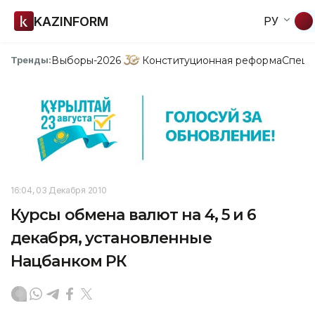
KAZINFORM
РУ
Выборы-2026
Конституционная реформа
Спецп
Тренды:
16:04, 03 Декабря 2010
Курсы обмена валют на 4, 5 и 6
декабря, установленные
Нацбанком РК