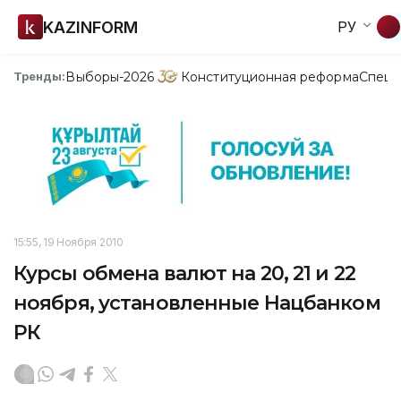
KAZINFORM
РУ
Выборы-2026
Конституционная реформа
Спецп
Тренды:
15:55, 19 Ноября 2010
Курсы обмена валют на 20, 21 и 22
ноября, установленные Нацбанком
РК